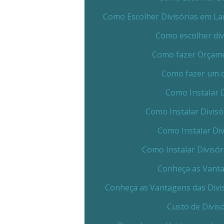
Como Escolher Divisórias em La
Como escolher div
Como fazer Orçamen
Como fazer um o
Como Instalar D
Como Instalar Divisó
Como Instalar Div
Como Instalar Divisó
Conheça as Vanta
Conheça as Vantagens das Divi
Custo de Divis