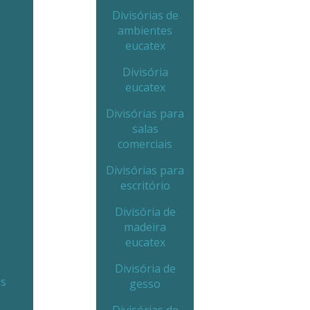
Divisórias de
ambientes
eucatex
Divisória
eucatex
Divisórias para
salas
comerciais
Divisórias para
escritório
Divisória de
madeira
eucatex
Divisória de
es
gesso