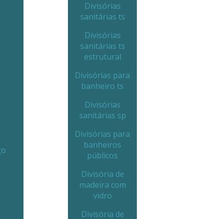
Divisórias
sanitárias ts
Divisórias
sanitárias ts
estrutural
Divisórias para
banheiro ts
Divisórias
sanitárias sp
Divisórias para
banheiros
ço
públicos
Divisória de
madeira com
vidro
Divisória de