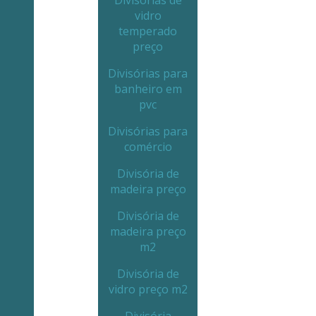
Divisórias de
vidro
temperado
preço
Divisórias para
banheiro em
pvc
Divisórias para
comércio
Divisória de
madeira preço
Divisória de
madeira preço
m2
Divisória de
vidro preço m2