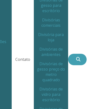
Divisórias de
gesso para
escritório
Divisórias
comerciais
Divisória para
loja
ções
Divisórias de
ambientes
Contato
Divisórias de
gesso preço do
metro
quadrado
Divisórias de
vidro para
escritório