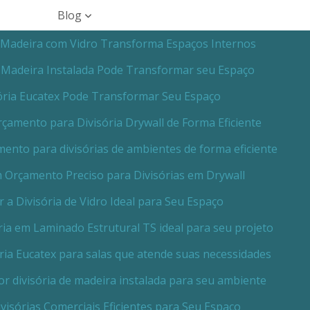
Blog
 Madeira com Vidro Transforma Espaços Internos
e Madeira Instalada Pode Transformar seu Espaço
ória Eucatex Pode Transformar Seu Espaço
amento para Divisória Drywall de Forma Eficiente
nto para divisórias de ambientes de forma eficiente
Orçamento Preciso para Divisórias em Drywall
 a Divisória de Vidro Ideal para Seu Espaço
ia em Laminado Estrutural TS ideal para seu projeto
ria Eucatex para salas que atende suas necessidades
r divisória de madeira instalada para seu ambiente
visórias Comerciais Eficientes para Seu Espaço