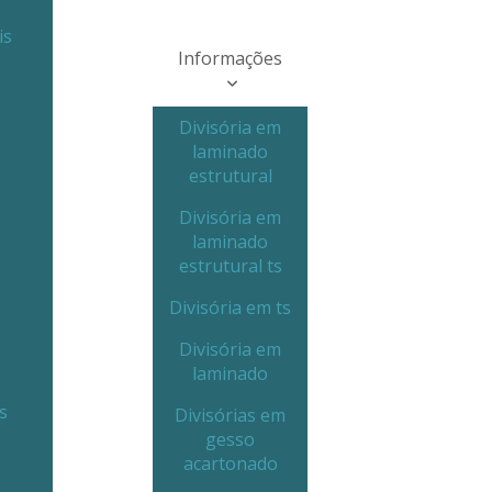
is
Informações
Divisória em
laminado
estrutural
Divisória em
laminado
estrutural ts
Divisória em ts
Divisória em
laminado
s
Divisórias em
gesso
acartonado