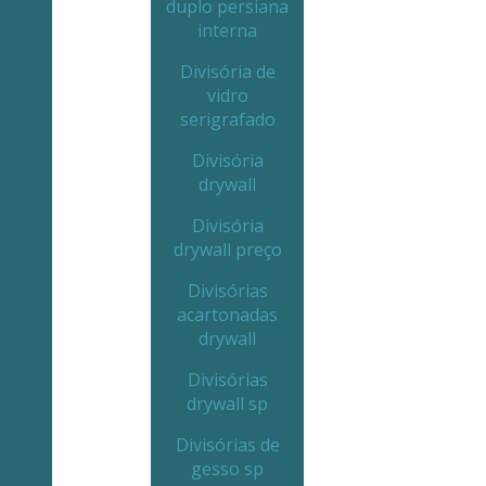
duplo persiana
interna
Divisória de
vidro
serigrafado
Divisória
drywall
Divisória
drywall preço
Divisórias
acartonadas
drywall
Divisórias
drywall sp
Divisórias de
gesso sp