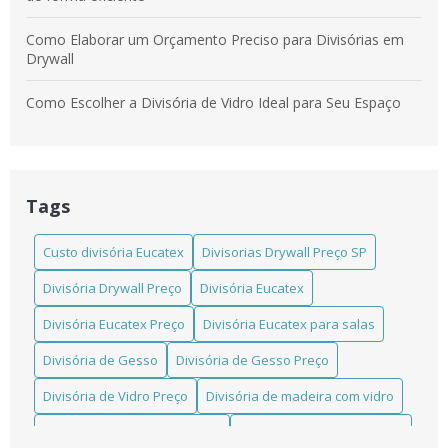
Como Elaborar um Orçamento Preciso para Divisórias em
Drywall
Como Escolher a Divisória de Vidro Ideal para Seu Espaço
Como escolher a Divisória em Laminado Estrutural TS ideal
para seu projeto
Tags
Como escolher a Divisória Eucatex para salas que atende
suas necessidades
Custo divisória Eucatex
Divisorias Drywall Preço SP
Como escolher a melhor divisória de madeira instalada para
Divisória Drywall Preço
Divisória Eucatex
seu ambiente
Divisória Eucatex Preço
Divisória Eucatex para salas
Como Escolher Divisórias Comerciais Eficientes para Seu
Espaço
Divisória de Gesso
Divisória de Gesso Preço
Divisória de Vidro Preço
Divisória de madeira com vidro
Como Escolher Divisórias em Laminado Estrutural TS para
Ambientes Modernos e Funcionais
Divisória de madeira eucatex
Divisória de madeira preço