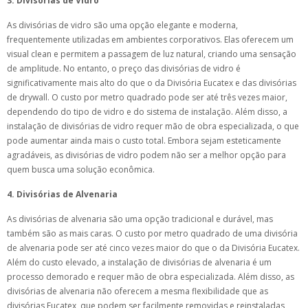
3. Divisórias de Vidro
As divisórias de vidro são uma opção elegante e moderna,
frequentemente utilizadas em ambientes corporativos. Elas oferecem um
visual clean e permitem a passagem de luz natural, criando uma sensação
de amplitude. No entanto, o preço das divisórias de vidro é
significativamente mais alto do que o da Divisória Eucatex e das divisórias
de drywall. O custo por metro quadrado pode ser até três vezes maior,
dependendo do tipo de vidro e do sistema de instalação. Além disso, a
instalação de divisórias de vidro requer mão de obra especializada, o que
pode aumentar ainda mais o custo total. Embora sejam esteticamente
agradáveis, as divisórias de vidro podem não ser a melhor opção para
quem busca uma solução econômica.
4. Divisórias de Alvenaria
As divisórias de alvenaria são uma opção tradicional e durável, mas
também são as mais caras. O custo por metro quadrado de uma divisória
de alvenaria pode ser até cinco vezes maior do que o da Divisória Eucatex.
Além do custo elevado, a instalação de divisórias de alvenaria é um
processo demorado e requer mão de obra especializada. Além disso, as
divisórias de alvenaria não oferecem a mesma flexibilidade que as
divisórias Eucatex, que podem ser facilmente removidas e reinstaladas