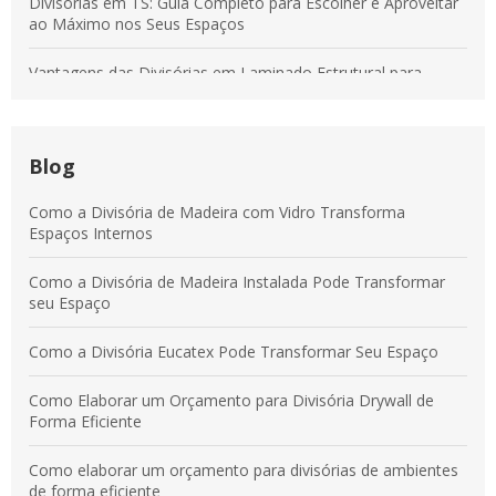
Divisórias em TS: Guia Completo para Escolher e Aproveitar
ao Máximo nos Seus Espaços
Vantagens das Divisórias em Laminado Estrutural para
Transformar Ambientes Modernos
Divisórias em Tecido: Soluções para Otimizar Espaços e
Aumentar a Produtividade
Blog
Vantagens das Divisórias em Laminado Estrutural para
Como a Divisória de Madeira com Vidro Transforma
Ambientes Modernos e Práticos
Espaços Internos
Divisórias em Laminado Estrutural: Benefícios para
Como a Divisória de Madeira Instalada Pode Transformar
Ambientes Comerciais e Corporativos
seu Espaço
Como a Divisória Eucatex Pode Transformar Seu Espaço
Como Elaborar um Orçamento para Divisória Drywall de
Forma Eficiente
Como elaborar um orçamento para divisórias de ambientes
de forma eficiente