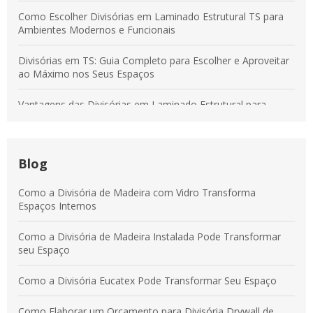
Como Escolher Divisórias em Laminado Estrutural TS para
Ambientes Modernos e Funcionais
Divisórias em TS: Guia Completo para Escolher e Aproveitar
ao Máximo nos Seus Espaços
Vantagens das Divisórias em Laminado Estrutural para
Transformar Ambientes Modernos
Divisórias em Tecido: Soluções para Otimizar Espaços e
Aumentar a Produtividade
Blog
Vantagens das Divisórias em Laminado Estrutural para
Como a Divisória de Madeira com Vidro Transforma
Ambientes Modernos e Práticos
Espaços Internos
Divisórias em Laminado Estrutural: Benefícios para
Como a Divisória de Madeira Instalada Pode Transformar
Ambientes Comerciais e Corporativos
seu Espaço
Como a Divisória Eucatex Pode Transformar Seu Espaço
Como Elaborar um Orçamento para Divisória Drywall de