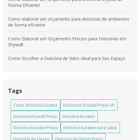
Forma Eficiente
Como elaborar um orçamento para divisórias de ambientes
de forma eficiente
Como Elaborar um Orçamento Preciso para Divisórias em
Drywall
Como Escolher a Divisória de Vidro Ideal para Seu Espaço
Como escolher a Divisória em Laminado Estrutural TS ideal
para seu projeto
Tags
Como escolher a Divisória Eucatex para salas que atende
suas necessidades
Custo divisória Eucatex
Divisorias Drywall Preço SP
Como escolher a melhor divisória de madeira instalada para
Divisória Drywall Preço
Divisória Eucatex
seu ambiente
Divisória Eucatex Preço
Divisória Eucatex para salas
Como Escolher Divisórias Comerciais Eficientes para Seu
Espaço
Divisória de Gesso
Divisória de Gesso Preço