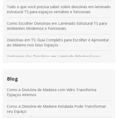
Tudo o que você precisa saber sobre divisórias em laminado
estrutural TS para espaços versáteis e funcionais
Como Escolher Divisórias em Laminado Estrutural TS para
Ambientes Modernos e Funcionais
Divisórias em TS: Guia Completo para Escolher e Aproveitar
ao Máximo nos Seus Espaços
Vantagens das Divisórias em Laminado Estrutural para
Transformar Ambientes Modernos
Divisórias em Tecido: Soluções para Otimizar Espaços e
Aumentar a Produtividade
Blog
Vantagens das Divisórias em Laminado Estrutural para
Como a Divisória de Madeira com Vidro Transforma
Ambientes Modernos e Práticos
Espaços Internos
Divisórias em Laminado Estrutural: Benefícios para
Como a Divisória de Madeira Instalada Pode Transformar
Ambientes Comerciais e Corporativos
seu Espaço