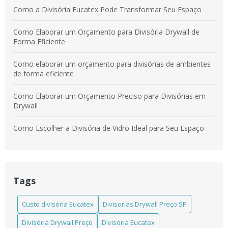
Como a Divisória Eucatex Pode Transformar Seu Espaço
Como Elaborar um Orçamento para Divisória Drywall de
Forma Eficiente
Como elaborar um orçamento para divisórias de ambientes
de forma eficiente
Como Elaborar um Orçamento Preciso para Divisórias em
Drywall
Como Escolher a Divisória de Vidro Ideal para Seu Espaço
Como escolher a Divisória em Laminado Estrutural TS ideal
para seu projeto
Tags
Como escolher a Divisória Eucatex para salas que atende
suas necessidades
Custo divisória Eucatex
Divisorias Drywall Preço SP
Como escolher a melhor divisória de madeira instalada para
Divisória Drywall Preço
Divisória Eucatex
seu ambiente