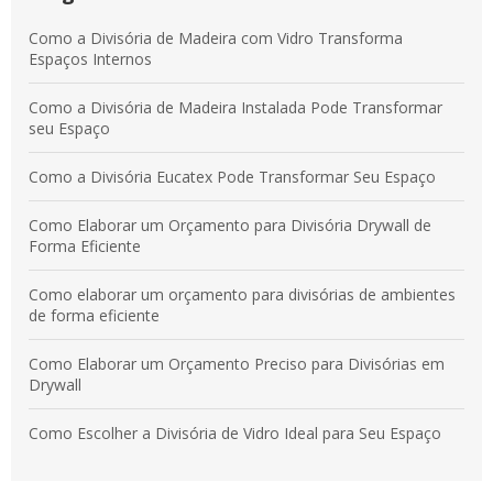
Vantagens das Divisórias em Laminado Estrutural para
Como a Divisória de Madeira com Vidro Transforma
Ambientes Modernos e Práticos
Espaços Internos
Divisórias em Laminado Estrutural: Benefícios para
Como a Divisória de Madeira Instalada Pode Transformar
Ambientes Comerciais e Corporativos
seu Espaço
Como a Divisória Eucatex Pode Transformar Seu Espaço
Como Elaborar um Orçamento para Divisória Drywall de
Forma Eficiente
Como elaborar um orçamento para divisórias de ambientes
de forma eficiente
Como Elaborar um Orçamento Preciso para Divisórias em
Drywall
Como Escolher a Divisória de Vidro Ideal para Seu Espaço
Como escolher a Divisória em Laminado Estrutural TS ideal