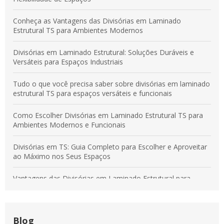
Conheça as Vantagens das Divisórias em Laminado
Estrutural TS para Ambientes Modernos
Divisórias em Laminado Estrutural: Soluções Duráveis e
Versáteis para Espaços Industriais
Tudo o que você precisa saber sobre divisórias em laminado
estrutural TS para espaços versáteis e funcionais
Como Escolher Divisórias em Laminado Estrutural TS para
Ambientes Modernos e Funcionais
Divisórias em TS: Guia Completo para Escolher e Aproveitar
ao Máximo nos Seus Espaços
Vantagens das Divisórias em Laminado Estrutural para
Transformar Ambientes Modernos
Divisórias em Tecido: Soluções para Otimizar Espaços e
Aumentar a Produtividade
Blog