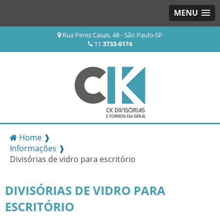
MENU
Rua Perez Casas, 48 - São Paulo-SP
11
3733-6174
Home ❱
Informações ❱
Divisórias de vidro para escritório
DIVISÓRIAS DE VIDRO PARA
ESCRITÓRIO