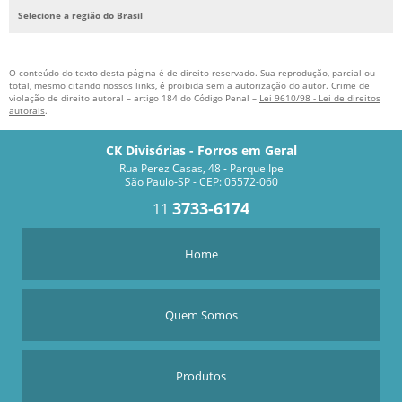
DIVISÓRIA DE MADEIRA PREÇO M2
Selecione a região do Brasil
DIVISÓRIA DE VIDRO PREÇO M2
DIVISÓRIA DRYWALL PREÇO M2
O conteúdo do texto desta página é de direito reservado. Sua reprodução, parcial ou
total, mesmo citando nossos links, é proibida sem a autorização do autor. Crime de
DIVISÓRIA EM GESSO PREÇO
violação de direito autoral – artigo 184 do Código Penal –
Lei 9610/98 - Lei de direitos
autorais
.
DIVISÓRIA EUCATEX PREÇO
DIVISÓRIA VIDRO DUPLO PERSIANA INTERNA PREÇO
CK Divisórias - Forros em Geral
Rua Perez Casas, 48 - Parque Ipe
DIVISÓRIAS DE AMBIENTES PREÇOS
São Paulo-SP - CEP: 05572-060
DIVISÓRIAS DE VIDRO PARA ESCRITÓRIO PREÇO
3733-6174
11
DIVISÓRIAS DRYWALL PREÇO SP
Home
DIVISÓRIAS EM GESSO ACARTONADO PREÇO
DIVISÓRIAS PARA ESCRITÓRIO PREÇO
Quem Somos
DIVISÓRIA DE GESSO PREÇO
DIVISÓRIA DE GESSO QUANTO CUSTA
Produtos
EMPRESA DE DIVISÓRIA DE GESSO