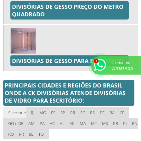
DIVISÓRIAS PARA SALAS COMERCIAIS
DIVISÓRIAS DE GESSO PREÇO DO METRO
DIVISÓRIAS PARA ESCRITÓRIO
QUADRADO
DIVISÓRIA DE MADEIRA EUCATEX
DIVISÓRIA DE GESSO
DIVISÓRIAS DE GESSO PARA ESCRITÓRIO
DIVISÓRIAS COMERCIAIS
DIVISÓRIAS DE GESSO PARA ESCRITÓRIO
DIVISÓRIA PARA LOJA
chamar no
WhatsApp
DIVISÓRIAS DE AMBIENTES
DIVISÓRIAS DE GESSO PREÇO DO METRO QUADRADO
PRINCIPAIS CIDADES E REGIÕES DO BRASIL
ONDE A CK DIVISÓRIAS ATENDE DIVISÓRIAS
DIVISÓRIAS DE VIDRO PARA ESCRITÓRIO
DE VIDRO PARA ESCRITÓRIO:
DIVISÓRIAS DE VIDRO TEMPERADO PREÇO
DIVISÓRIAS PARA BANHEIRO EM PVC
Selecione
RJ
MG
ES
SP
PR
SC
RS
PE
BA
CE
DIVISÓRIAS PARA COMÉRCIO
GO e DF
AM
PA
AC
AL
AP
MA
MT
MS
PB
PI
RN
DIVISÓRIA DE MADEIRA PREÇO
RO
RR
SE
TO