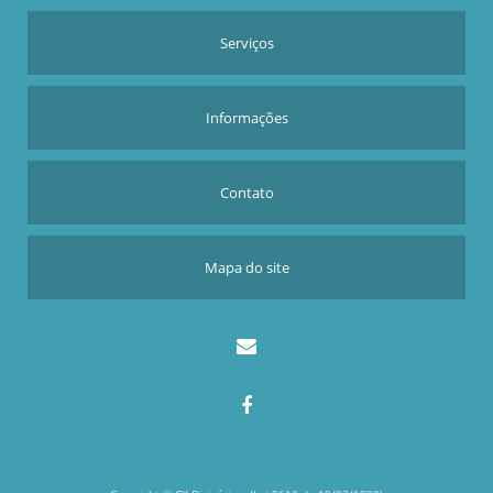
DIVISORIA BANHEIRO COLETIVO
DIVISÓRIA PARA BANHEIRO
Serviços
DIVISORIA PARA BANHEIRO DE ACADEMIA
DIVISORIA PARA BANHEIRO INFANTIL
Informações
DIVISORIAS PARA BANHEIROS COMERCIAIS
PORTAS PARA BANHEIRO DE ALUMÍNIO
Contato
DIVISORIAS PARA SALA COMERCIAL
DIVISÓRIA DE VIDRO SIMPLES
Mapa do site
DIVISORIA DE VIDRO SP
DIVISORIA DE VIDRO TEMPERADO ESCRITORIO PREÇO
PORTA DE ALUMINIO PARA BANHEIRO VALOR