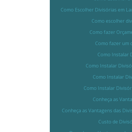
Como Escolher Divisórias em La
Como escolher div
Como fazer Orçamen
Como fazer um o
Como Instalar D
Como Instalar Divisó
Como Instalar Div
Como Instalar Divisó
Conheça as Vanta
Conheça as Vantagens das Divi
Custo de Divis