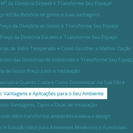
M² da Divisória Drywall e Transforme Seu Espaço!
o m2 da divisória de gesso e suas vantagens
Preço da Divisória de Gesso e Transforme Seu Espaço
Preço da Divisória Eucatex e Transforme Seu Espaço
órias de Vidro Temperado e Como Escolher a Melhor Opção
ntes das Divisórias de Ambientes e Transforme Seu Espaç
ria de Gesso Preço justo e Instalação
 Descubra Quanto Custa e Como Economizar na Sua Obra
o: Vantagens e Aplicações para o Seu Ambiente
esso: Vantagens, Tipos e Dicas de Instalação
 com vidro transforma ambientes e eleva o design
x: A Solução Ideal para Ambientes Modernos e Funcionais