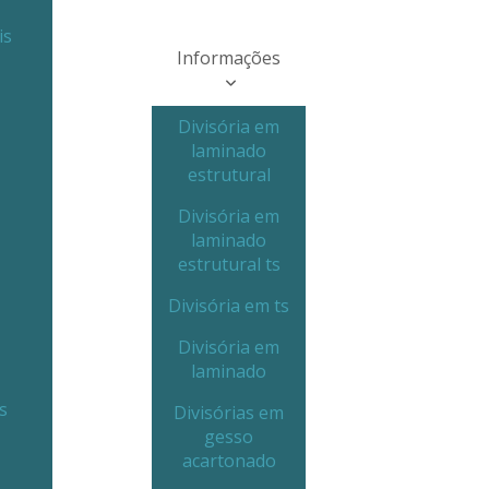
is
Informações
Divisória em
laminado
estrutural
Divisória em
laminado
estrutural ts
Divisória em ts
Divisória em
laminado
s
Divisórias em
gesso
acartonado