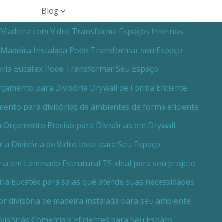
Blog
 Madeira com Vidro Transforma Espaços Internos
e Madeira Instalada Pode Transformar seu Espaço
ória Eucatex Pode Transformar Seu Espaço
amento para Divisória Drywall de Forma Eficiente
nto para divisórias de ambientes de forma eficiente
Orçamento Preciso para Divisórias em Drywall
 a Divisória de Vidro Ideal para Seu Espaço
ia em Laminado Estrutural TS ideal para seu projeto
ria Eucatex para salas que atende suas necessidades
r divisória de madeira instalada para seu ambiente
visórias Comerciais Eficientes para Seu Espaço