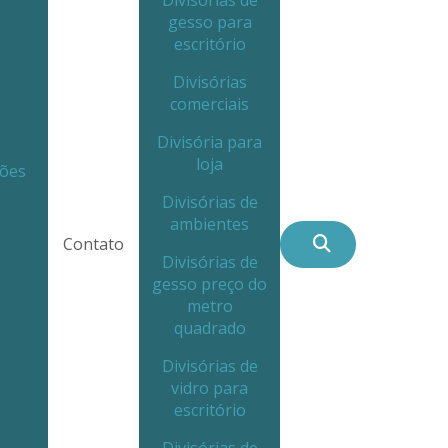
Divisórias de
gesso para
escritório
Divisórias
comerciais
Divisória para
loja
ções
Divisórias de
ambientes
Contato
Divisórias de
gesso preço do
metro
quadrado
Divisórias de
vidro para
escritório