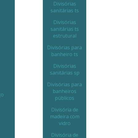
Divisórias
sanitárias ts
Divisórias
sanitárias ts
estrutural
Divisórias para
banheiro ts
Divisórias
sanitárias sp
Divisórias para
banheiros
ço
públicos
Divisória de
madeira com
vidro
Divisória de