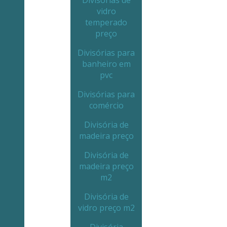
Divisórias de
vidro
temperado
preço
Divisórias para
banheiro em
pvc
Divisórias para
comércio
Divisória de
madeira preço
Divisória de
madeira preço
m2
Divisória de
vidro preço m2