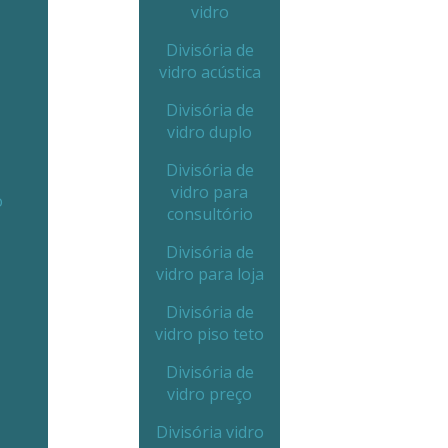
vidro
Divisória de
vidro acústica
Divisória de
vidro duplo
Divisória de
vidro para
o
consultório
Divisória de
vidro para loja
Divisória de
vidro piso teto
Divisória de
vidro preço
Divisória vidro