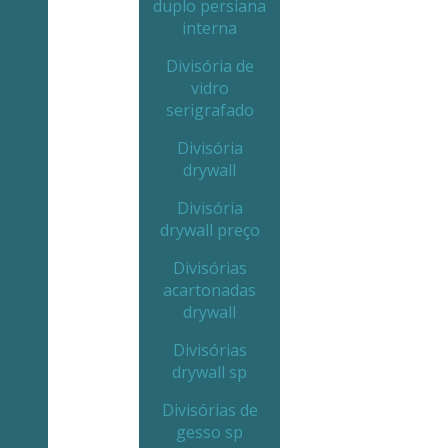
duplo persiana
interna
Divisória de
vidro
serigrafado
Divisória
drywall
Divisória
drywall preço
Divisórias
acartonadas
drywall
Divisórias
drywall sp
Divisórias de
gesso sp