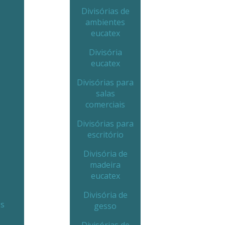
Divisórias de
ambientes
eucatex
Divisória
eucatex
Divisórias para
salas
comerciais
Divisórias para
escritório
Divisória de
madeira
eucatex
Divisória de
es
gesso