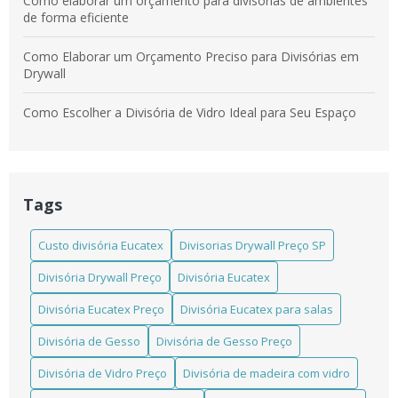
Como elaborar um orçamento para divisórias de ambientes
de forma eficiente
Como Elaborar um Orçamento Preciso para Divisórias em
Drywall
Como Escolher a Divisória de Vidro Ideal para Seu Espaço
Como escolher a Divisória em Laminado Estrutural TS ideal
para seu projeto
Tags
Como escolher a Divisória Eucatex para salas que atende
suas necessidades
Custo divisória Eucatex
Divisorias Drywall Preço SP
Como escolher a melhor divisória de madeira instalada para
Divisória Drywall Preço
Divisória Eucatex
seu ambiente
Divisória Eucatex Preço
Divisória Eucatex para salas
Como Escolher Divisórias Comerciais Eficientes para Seu
Espaço
Divisória de Gesso
Divisória de Gesso Preço
Divisória de Vidro Preço
Divisória de madeira com vidro
Como Escolher Divisórias em Laminado Estrutural TS para
Ambientes Modernos e Funcionais