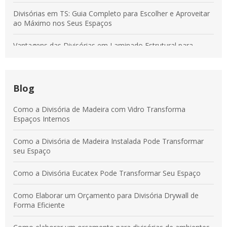
Divisórias em TS: Guia Completo para Escolher e Aproveitar
ao Máximo nos Seus Espaços
Vantagens das Divisórias em Laminado Estrutural para
Transformar Ambientes Modernos
Divisórias em Tecido: Soluções para Otimizar Espaços e
Aumentar a Produtividade
Blog
Vantagens das Divisórias em Laminado Estrutural para
Como a Divisória de Madeira com Vidro Transforma
Ambientes Modernos e Práticos
Espaços Internos
Divisórias em Laminado Estrutural: Benefícios para
Como a Divisória de Madeira Instalada Pode Transformar
Ambientes Comerciais e Corporativos
seu Espaço
Como a Divisória Eucatex Pode Transformar Seu Espaço
Como Elaborar um Orçamento para Divisória Drywall de
Forma Eficiente