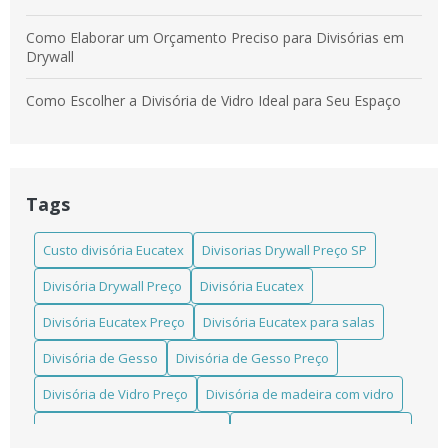
Como Elaborar um Orçamento Preciso para Divisórias em
Drywall
Como Escolher a Divisória de Vidro Ideal para Seu Espaço
Como escolher a Divisória em Laminado Estrutural TS ideal
para seu projeto
Tags
Como escolher a Divisória Eucatex para salas que atende
suas necessidades
Custo divisória Eucatex
Divisorias Drywall Preço SP
Como escolher a melhor divisória de madeira instalada para
Divisória Drywall Preço
Divisória Eucatex
seu ambiente
Divisória Eucatex Preço
Divisória Eucatex para salas
Como Escolher Divisórias Comerciais Eficientes para Seu
Espaço
Divisória de Gesso
Divisória de Gesso Preço
Divisória de Vidro Preço
Divisória de madeira com vidro
Como Escolher Divisórias em Laminado Estrutural TS para
Ambientes Modernos e Funcionais
Divisória de madeira eucatex
Divisória de madeira preço