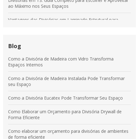
Divisórias em TS: Guia Completo para Escolher e Aproveitar
ao Máximo nos Seus Espaços
Vantagens das Divisórias em Laminado Estrutural para
Transformar Ambientes Modernos
Divisórias em Tecido: Soluções para Otimizar Espaços e
Aumentar a Produtividade
Blog
Vantagens das Divisórias em Laminado Estrutural para
Como a Divisória de Madeira com Vidro Transforma
Ambientes Modernos e Práticos
Espaços Internos
Divisórias em Laminado Estrutural: Benefícios para
Como a Divisória de Madeira Instalada Pode Transformar
Ambientes Comerciais e Corporativos
seu Espaço
Como a Divisória Eucatex Pode Transformar Seu Espaço
Como Elaborar um Orçamento para Divisória Drywall de
Forma Eficiente
Como elaborar um orçamento para divisórias de ambientes
de forma eficiente