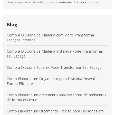
Vantagens das Divisórias em Laminado Estrutural para
Transformar Ambientes Modernos
Divisórias em Tecido: Soluções para Otimizar Espaços e
Aumentar a Produtividade
Blog
Vantagens das Divisórias em Laminado Estrutural para
Como a Divisória de Madeira com Vidro Transforma
Ambientes Modernos e Práticos
Espaços Internos
Divisórias em Laminado Estrutural: Benefícios para
Como a Divisória de Madeira Instalada Pode Transformar
Ambientes Comerciais e Corporativos
seu Espaço
Como a Divisória Eucatex Pode Transformar Seu Espaço
Como Elaborar um Orçamento para Divisória Drywall de
Forma Eficiente
Como elaborar um orçamento para divisórias de ambientes
de forma eficiente
Como Elaborar um Orçamento Preciso para Divisórias em