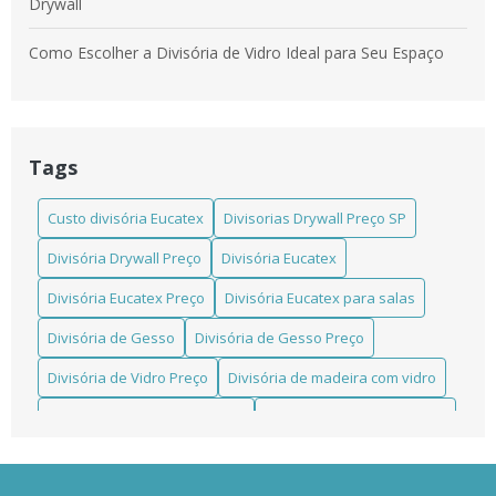
Drywall
Como Escolher a Divisória de Vidro Ideal para Seu Espaço
Como escolher a Divisória em Laminado Estrutural TS ideal
para seu projeto
Tags
Como escolher a Divisória Eucatex para salas que atende
suas necessidades
Custo divisória Eucatex
Divisorias Drywall Preço SP
Como escolher a melhor divisória de madeira instalada para
Divisória Drywall Preço
Divisória Eucatex
seu ambiente
Divisória Eucatex Preço
Divisória Eucatex para salas
Como Escolher Divisórias Comerciais Eficientes para Seu
Espaço
Divisória de Gesso
Divisória de Gesso Preço
Divisória de Vidro Preço
Divisória de madeira com vidro
Como Escolher Divisórias em Laminado Estrutural TS para
Ambientes Modernos e Funcionais
Divisória de madeira eucatex
Divisória de madeira preço
Como escolher divisórias para banheiro em pvc para sua
Divisória de madeira preço m2
Divisória de vidro
reforma