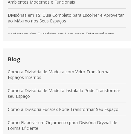
Ambientes Modernos e Funcionais
Divisórias em TS: Guia Completo para Escolher e Aproveitar
ao Máximo nos Seus Espaços
Vantagens das Divisórias em Laminado Estrutural para
Transformar Ambientes Modernos
Divisórias em Tecido: Soluções para Otimizar Espaços e
Aumentar a Produtividade
Blog
Vantagens das Divisórias em Laminado Estrutural para
Como a Divisória de Madeira com Vidro Transforma
Ambientes Modernos e Práticos
Espaços Internos
Divisórias em Laminado Estrutural: Benefícios para
Como a Divisória de Madeira Instalada Pode Transformar
Ambientes Comerciais e Corporativos
seu Espaço
Como a Divisória Eucatex Pode Transformar Seu Espaço
Como Elaborar um Orçamento para Divisória Drywall de
Forma Eficiente