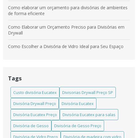
Como elaborar um orçamento para divisórias de ambientes
de forma eficiente
Como Elaborar um Orçamento Preciso para Divisórias em
Drywall
Como Escolher a Divisória de Vidro Ideal para Seu Espaço
Como escolher a Divisória em Laminado Estrutural TS ideal
para seu projeto
Tags
Como escolher a Divisória Eucatex para salas que atende
suas necessidades
Custo divisória Eucatex
Divisorias Drywall Preço SP
Como escolher a melhor divisória de madeira instalada para
Divisória Drywall Preço
Divisória Eucatex
seu ambiente
Divisória Eucatex Preço
Divisória Eucatex para salas
Como Escolher Divisórias Comerciais Eficientes para Seu
Espaço
Divisória de Gesso
Divisória de Gesso Preço
Divisória de Vidro Preço
Divisória de madeira com vidro
Como Escolher Divisórias em Laminado Estrutural TS para