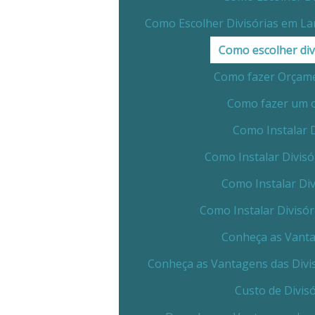
Como Escolher Divisórias em La
Como escolher div
Como fazer Orçamen
Como fazer um o
Como Instalar D
Como Instalar Divisó
Como Instalar Div
Como Instalar Divisó
Conheça as Vanta
Conheça as Vantagens das Divi
Custo de Divis