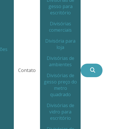
Divisórias de
gesso para
escritório
Divisórias
comerciais
Divisória para
loja
ções
Divisórias de
ambientes
Contato
Divisórias de
gesso preço do
metro
quadrado
Divisórias de
vidro para
escritório