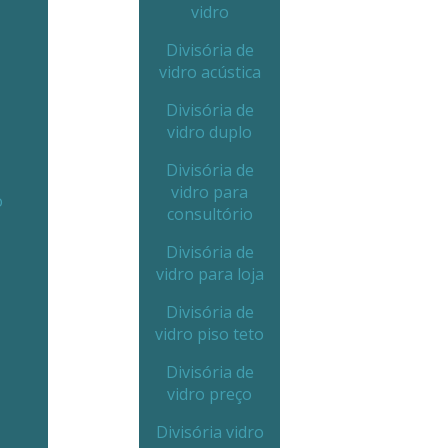
vidro
Divisória de
vidro acústica
Divisória de
vidro duplo
Divisória de
vidro para
o
consultório
Divisória de
vidro para loja
Divisória de
vidro piso teto
Divisória de
vidro preço
Divisória vidro