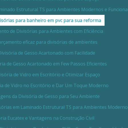
minado Estrutural TS para Ambientes Modernos e Funciona
isórias para banheiro em pvc para sua reforma
to de Divisórias para Ambientes com Eficiência
rçamento eficaz para divisórias de ambientes
ivisória de Gesso Acartonado com Facilidade
ria de Gesso Acartonado em Few Passos Eficientes
isória de Vidro em Escritório e Otimizar Espaço
ria de Vidro no Escritório e Dar Um Toque Moderno
gens da Divisória de Gesso para Seu Ambiente
sórias em Laminado Estrutural TS para Ambientes Moderno
ória Eucatex e Vantagens na Construção Civil