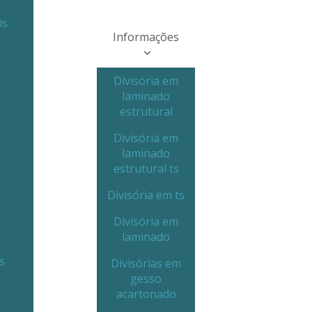
is
Informações
Divisória em
laminado
estrutural
Divisória em
laminado
estrutural ts
Divisória em ts
Divisória em
laminado
s
Divisórias em
gesso
acartonado