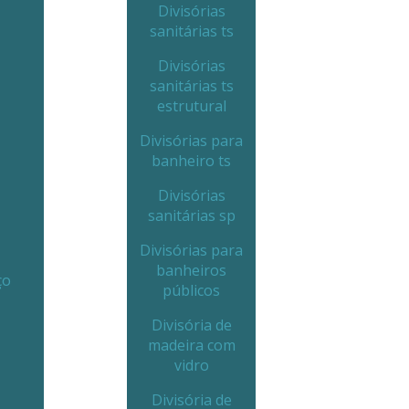
Divisórias
sanitárias ts
Divisórias
sanitárias ts
estrutural
Divisórias para
banheiro ts
Divisórias
sanitárias sp
Divisórias para
banheiros
ço
públicos
Divisória de
madeira com
vidro
Divisória de