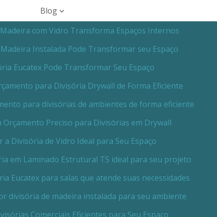
Blog
 Madeira com Vidro Transforma Espaços Internos
e Madeira Instalada Pode Transformar seu Espaço
ória Eucatex Pode Transformar Seu Espaço
amento para Divisória Drywall de Forma Eficiente
nto para divisórias de ambientes de forma eficiente
Orçamento Preciso para Divisórias em Drywall
 a Divisória de Vidro Ideal para Seu Espaço
ia em Laminado Estrutural TS ideal para seu projeto
ria Eucatex para salas que atende suas necessidades
r divisória de madeira instalada para seu ambiente
visórias Comerciais Eficientes para Seu Espaço