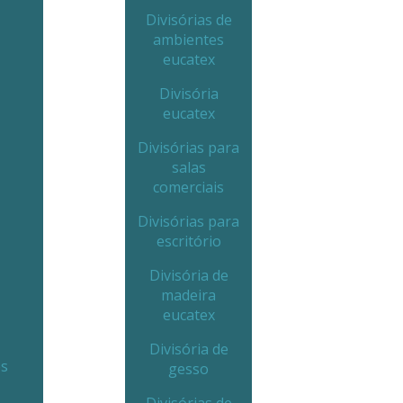
Divisórias de
ambientes
eucatex
Divisória
eucatex
Divisórias para
salas
comerciais
Divisórias para
escritório
Divisória de
madeira
eucatex
Divisória de
es
gesso