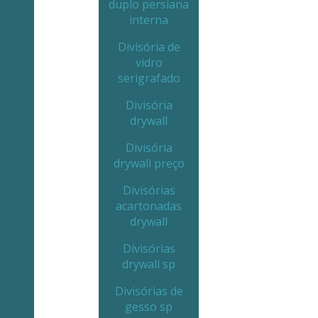
duplo persiana
interna
Divisória de
vidro
serigrafado
Divisória
drywall
Divisória
drywall preço
Divisórias
acartonadas
drywall
Divisórias
drywall sp
Divisórias de
gesso sp