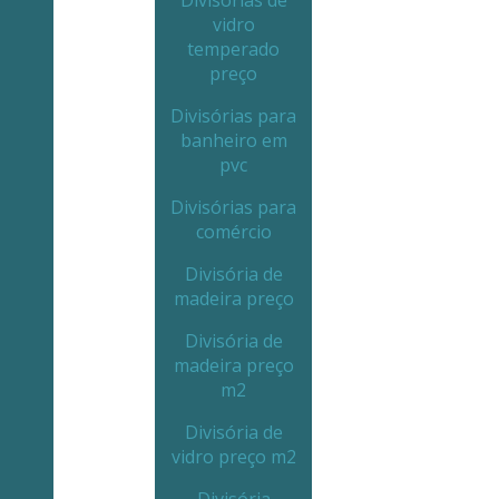
Divisórias de
vidro
temperado
preço
Divisórias para
banheiro em
pvc
Divisórias para
comércio
Divisória de
madeira preço
Divisória de
madeira preço
m2
Divisória de
vidro preço m2