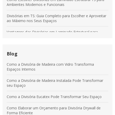
Ambientes Modernos e Funcionais
Divisórias em TS: Guia Completo para Escolher e Aproveitar
ao Máximo nos Seus Espaços
Vantagens das Divisórias em Laminado Estrutural para
Transformar Ambientes Modernos
Divisórias em Tecido: Soluções para Otimizar Espaços e
Aumentar a Produtividade
Blog
Vantagens das Divisórias em Laminado Estrutural para
Como a Divisória de Madeira com Vidro Transforma
Ambientes Modernos e Práticos
Espaços Internos
Divisórias em Laminado Estrutural: Benefícios para
Como a Divisória de Madeira Instalada Pode Transformar
Ambientes Comerciais e Corporativos
seu Espaço
Como a Divisória Eucatex Pode Transformar Seu Espaço
Como Elaborar um Orçamento para Divisória Drywall de
Forma Eficiente