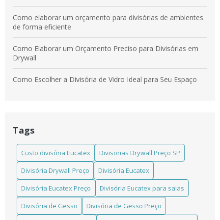
Como elaborar um orçamento para divisórias de ambientes
de forma eficiente
Como Elaborar um Orçamento Preciso para Divisórias em
Drywall
Como Escolher a Divisória de Vidro Ideal para Seu Espaço
Como escolher a Divisória em Laminado Estrutural TS ideal
para seu projeto
Tags
Como escolher a Divisória Eucatex para salas que atende
suas necessidades
Custo divisória Eucatex
Divisorias Drywall Preço SP
Como escolher a melhor divisória de madeira instalada para
Divisória Drywall Preço
Divisória Eucatex
seu ambiente
Divisória Eucatex Preço
Divisória Eucatex para salas
Como Escolher Divisórias Comerciais Eficientes para Seu
Espaço
Divisória de Gesso
Divisória de Gesso Preço