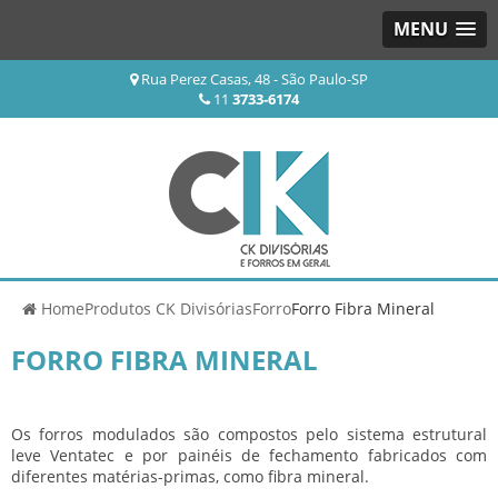
MENU
Rua Perez Casas, 48 - São Paulo-SP
11
3733-6174
Home
Produtos CK Divisórias
Forro
Forro Fibra Mineral
FORRO FIBRA MINERAL
Os forros modulados são compostos pelo sistema estrutural
leve Ventatec e por painéis de fechamento fabricados com
diferentes matérias-primas, como fibra mineral.