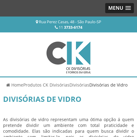
MENU
Rua Perez Casas, 48 - São Paulo-SP
11
3733-6174
Home
Produtos CK Divisórias
Divisórias
Divisórias de Vidro
DIVISÓRIAS DE VIDRO
As divisórias de vidro representam uma ótima opção á quem
pretende dividir um ambiente com total praticidade e
comodidade. Elas são indicadas para quem busca dividir o
ambiente sem limitar-lo, pois as divisórias de vidro